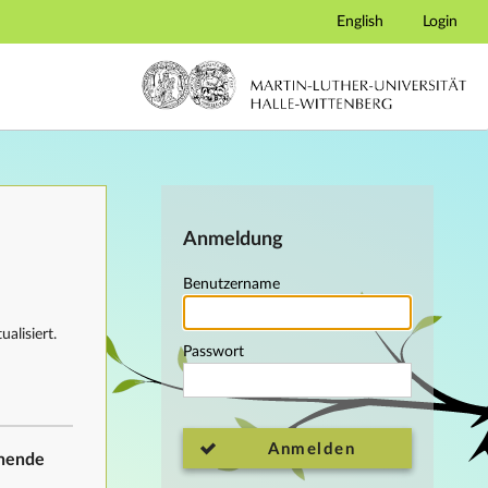
English
Login
Anmeldung
Benutzername
alisiert.
Passwort
Anmelden
ehende