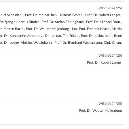
(WiSe 2024/25)
aniel Sebastiani
,
Prof. Dr. rer. nat. habil. Marcus Glomb
,
Prof. Dr. Robert Langer
,
 Wolfgang Hubertus Binder
,
Prof. Dr. Stefan Ebbinghaus
,
Prof. Dr. Michael Bron
,
Dr. Kirsten Bacia
,
Prof. Dr. Wouter Maijenburg
,
Jun.-Prof. Frederik Haase
,
Martin
of. Dr. Konstantin Amsharov
,
Dr. rer. nat. Tim Fricke
,
Prof. Dr. techn. habil. René
of. Dr. Ludger Aloisius Wessjohann
,
Prof. Dr. Bernhard Westermann, Dipl.-Chem.
(WiSe 2024/25)
Prof. Dr. Robert Langer
(WiSe 2024/25)
Prof. Dr. Wouter Maijenburg