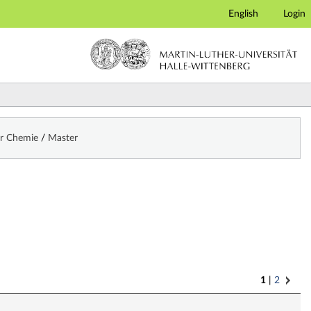
English
Login
für Chemie
/
Master
1
2