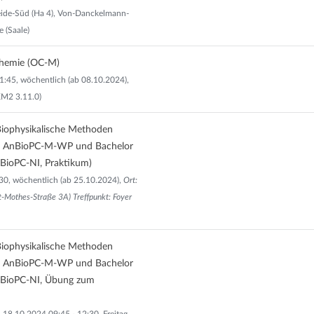
eide-Süd (Ha 4), Von-Danckelmann-
e (Saale)
Chemie (OC-M)
11:45, wöchentlich (ab 08.10.2024),
(KM2 3.11.0)
ophysikalische Methoden
l AnBioPC-M-WP und Bachelor
 BioPC-NI, Praktikum)
6:30, wöchentlich (ab 25.10.2024),
Ort:
t-Mothes-Straße 3A) Treffpunkt: Foyer
ophysikalische Methoden
l AnBioPC-M-WP und Bachelor
 BioPC-NI, Übung zum