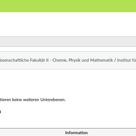
Hauptnavigation
Zweite Navigationsebene
Dritte Navigationsebene
Hauptinhalt
Fußzeile
hnis
ssenschaftliche Fakultät II - Chemie, Physik und Mathematik
/
Institut 
stieren keine weiteren Unterebenen.
n
Information