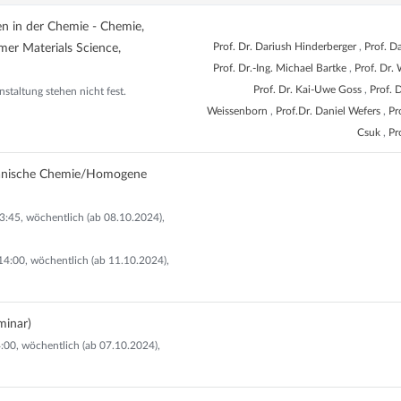
en in der Chemie - Chemie,
Prof. Dr. Dariush Hinderberger
,
Prof. D
er Materials Science,
Prof. Dr.-Ing. Michael Bartke
,
Prof. Dr.
Prof. Dr. Kai-Uwe Goss
,
Prof. 
nstaltung stehen nicht fest.
Weissenborn
,
Prof.Dr. Daniel Wefers
,
Pr
Csuk
,
Pr
anische Chemie/Homogene
13:45, wöchentlich (ab 08.10.2024),
14:00, wöchentlich (ab 11.10.2024),
minar)
:00, wöchentlich (ab 07.10.2024),