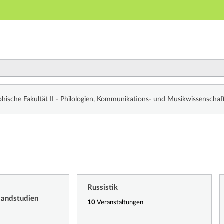
Hauptnavigation
Zweite Navigationsebene
Dritte Navigationsebene
Hauptinhalt
Fußzeile
hnis
phische Fakultät II - Philologien, Kommunikations- und Musikwissenscha
Russistik
slandstudien
10
Veranstaltungen