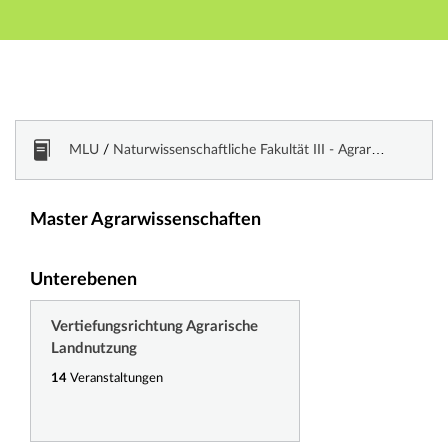
Hauptnavigation
Zweite Navigationsebene
Dritte Navigationsebene
Hauptinhalt
Fußzeile
Vorlesungsverzeichnis
MLU
/
Naturwissenschaftliche Fakultät III - Agrarwiss., Geowiss. und Informatik
Master Agrarwissenschaften
Unterebenen
Vertiefungsrichtung Agrarische
Landnutzung
14
Veranstaltungen