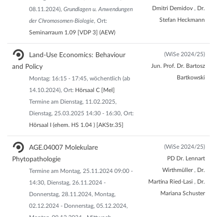
Dmitri Demidov
,
Dr.
08.11.2024),
Grundlagen u. Anwendungen
Stefan Heckmann
der Chromosomen-Biologie
, Ort:
Seminarraum 1.09 [VDP 3] (AEW)
(WiSe 2024/25)
Land-Use Economics: Behaviour
Jun. Prof. Dr. Bartosz
and Policy
Bartkowski
Montag: 16:15 - 17:45, wöchentlich (ab
14.10.2024), Ort:
Hörsaal C [Mel]
Termine am Dienstag, 11.02.2025,
Dienstag, 25.03.2025 14:30 - 16:30, Ort:
Hörsaal I (ehem. HS 1.04 ) [AKStr.35]
(WiSe 2024/25)
AGE.04007 Molekulare
PD Dr. Lennart
Phytopathologie
Wirthmüller
,
Dr.
Termine am Montag, 25.11.2024 09:00 -
Martina Ried-Lasi
,
Dr.
14:30, Dienstag, 26.11.2024 -
Mariana Schuster
Donnerstag, 28.11.2024, Montag,
02.12.2024 - Donnerstag, 05.12.2024,