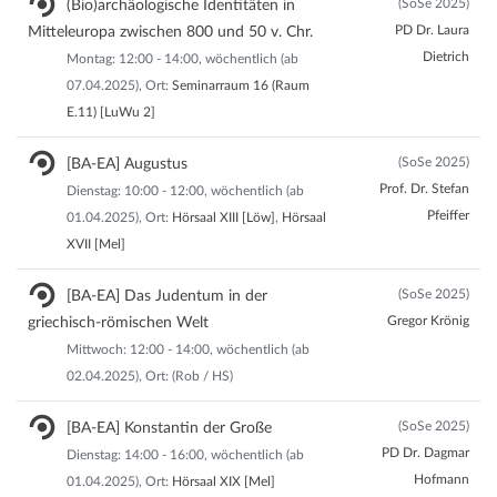
(SoSe 2025)
(Bio)archäologische Identitäten in
PD Dr. Laura
Mitteleuropa zwischen 800 und 50 v. Chr.
Dietrich
Montag: 12:00 - 14:00, wöchentlich (ab
07.04.2025), Ort:
Seminarraum 16 (Raum
E.11) [LuWu 2]
(SoSe 2025)
[BA-EA] Augustus
Prof. Dr. Stefan
Dienstag: 10:00 - 12:00, wöchentlich (ab
Pfeiffer
01.04.2025), Ort:
Hörsaal XIII [Löw]
,
Hörsaal
XVII [Mel]
(SoSe 2025)
[BA-EA] Das Judentum in der
Gregor Krönig
griechisch-römischen Welt
Mittwoch: 12:00 - 14:00, wöchentlich (ab
02.04.2025), Ort: (Rob / HS)
(SoSe 2025)
[BA-EA] Konstantin der Große
PD Dr. Dagmar
Dienstag: 14:00 - 16:00, wöchentlich (ab
Hofmann
01.04.2025), Ort:
Hörsaal XIX [Mel]