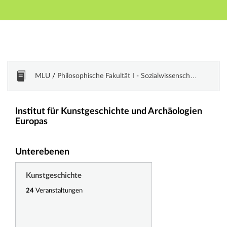
Hauptnavigation
Zweite Navigationsebene
Dritte Navigationsebene
Hauptinhalt
Fußzeile
Vorlesungsverzeichnis
MLU
/
Philosophische Fakultät I - Sozialwissenschaften und historische Kulturwissenschaften
Institut für Kunstgeschichte und Archäologien
Europas
Unterebenen
Kunstgeschichte
24
Veranstaltungen