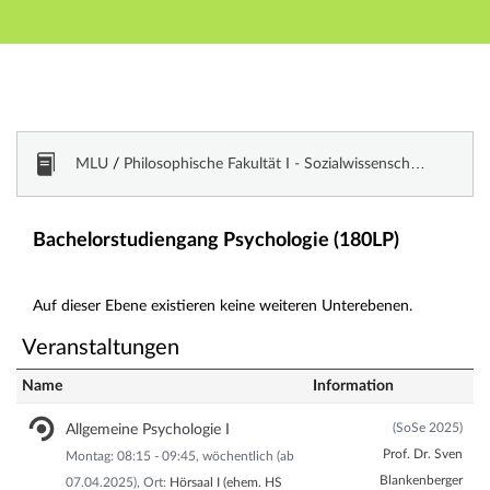
Hauptnavigation
Zweite Navigationsebene
Dritte Navigationsebene
Hauptinhalt
Fußzeile
Vorlesungsverzeichnis
MLU
/
Philosophische Fakultät I - Sozialwissenschaften und historische Kulturwissenschaften
Bachelorstudiengang Psychologie (180LP)
Auf dieser Ebene existieren keine weiteren Unterebenen.
Veranstaltungen
Name
Information
(SoSe 2025)
Allgemeine Psychologie I
Prof. Dr. Sven
Montag: 08:15 - 09:45, wöchentlich (ab
Blankenberger
07.04.2025), Ort:
Hörsaal I (ehem. HS