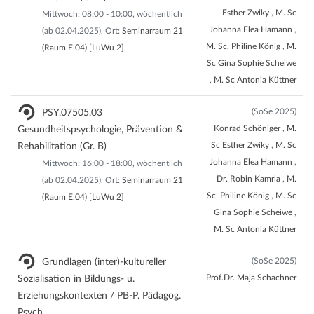
Esther Zwiky
,
M. Sc
Mittwoch: 08:00 - 10:00, wöchentlich
Johanna Elea Hamann
,
(ab 02.04.2025), Ort:
Seminarraum 21
M. Sc. Philine König
,
M.
(Raum E.04) [LuWu 2]
Sc Gina Sophie Scheiwe
,
M. Sc Antonia Küttner
(SoSe 2025)
PSY.07505.03
Konrad Schöniger
,
M.
Gesundheitspsychologie, Prävention &
Sc Esther Zwiky
,
M. Sc
Rehabilitation (Gr. B)
Johanna Elea Hamann
,
Mittwoch: 16:00 - 18:00, wöchentlich
Dr. Robin Kamrla
,
M.
(ab 02.04.2025), Ort:
Seminarraum 21
Sc. Philine König
,
M. Sc
(Raum E.04) [LuWu 2]
Gina Sophie Scheiwe
,
M. Sc Antonia Küttner
(SoSe 2025)
Grundlagen (inter)-kultureller
Prof.Dr. Maja Schachner
Sozialisation in Bildungs- u.
Erziehungskontexten / PB-P. Pädagog.
Psych.