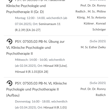
PSY. 07505.03 PB-N. Fallseminar
Prof. Dr. Dr. Ronny
Klinische Psychologie und
Redlich
,
M. Sc. Philine
Psychotherapie II (Gr. D)
König
,
M. Sc Antonia
Montag: 12:00 - 14:00, wöchentlich (ab
Küttner
,
Konrad
07.04.2025), Ort:
Seminarraum 11
Schöniger
(R.2.39) [EA 26-27]
(SoSe 2025)
PSY. 07505.03 PB-N. Übung zur
M. Sc Esther Zwiky
VL Klinische Psychologie und
Psychotherapie II
Mittwoch: 14:00 - 16:00, wöchentlich
(ab 02.04.2025), Ort:
Hörsaal XIII [Löw]
,
Hörsaal II (R.1.01)[EA 28]
(SoSe 2025)
PSY. 07505.03 PB-N. VL Klinische
Prof. Dr. Dr. Ronny
Psychologie und Psychotherapie II
Redlich
(Aufbau)
Donnerstag: 16:00 - 18:00, wöchentlich
(ab 03.04.2025), Ort:
Hörsaal II (R.1.01)