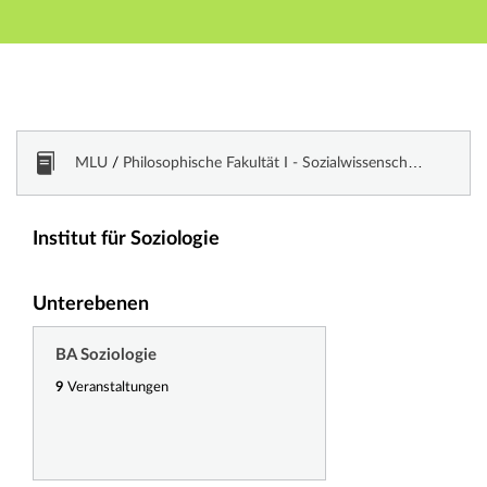
Hauptnavigation
Zweite Navigationsebene
Dritte Navigationsebene
Hauptinhalt
Fußzeile
Vorlesungsverzeichnis
MLU
/
Philosophische Fakultät I - Sozialwissenschaften und historische Kulturwissenschaften
Institut für Soziologie
Unterebenen
BA Soziologie
9
Veranstaltungen