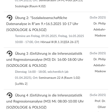
01.04.2025), Ort:
Seminarraum 14 PC-Pool [EA 25]
Soziologie (Raum K.02)
(SoSe 2025)
Übung 2: "Sozialwissenschaftliche
Dr. Philip
Datenanalyse in R"am 9.+16.5.2025 10-17 Uhr
Adebahr-
(SOZIOLOGIE & POLSOZ)
Maskow
Termine am Freitag, 09.05.2025, Freitag, 16.05.2025
10:00 - 17:00, Ort:
Hörsaal III (R.1.31)[EA 26-27]
(SoSe 2025)
Übung 3 :Einführung in die Inferenzstatistik
Dr. Philip
und Regressionsanalyse (M3) Di: 16:00-18:00 Uhr
Adebahr-
(SOZIOLOGIE & POLSOZ)
Maskow
Dienstag: 16:00 - 18:00, wöchentlich (ab
01.04.2025), Ort:
Seminarraum 22 A (Raum 1.02)
[LuWu 2]
(SoSe 2025)
Übung 4 :Einführung in die Inferenzstatistik
Prof. Dr.
und Regressionsanalyse (M3) Mi: 08:00-10:00 Uhr
Oliver
(SOZIOLOGIE & POLSOZ)