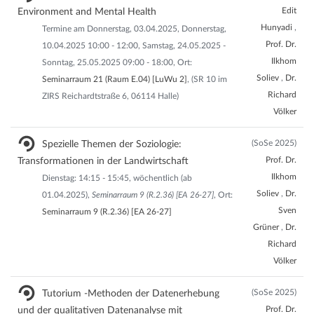
Edit
Environment and Mental Health
Hunyadi
,
Termine am Donnerstag, 03.04.2025, Donnerstag,
Prof. Dr.
10.04.2025 10:00 - 12:00, Samstag, 24.05.2025 -
Ilkhom
Sonntag, 25.05.2025 09:00 - 18:00, Ort:
Soliev
,
Dr.
Seminarraum 21 (Raum E.04) [LuWu 2]
, (SR 10 im
Richard
ZIRS Reichardtstraße 6, 06114 Halle)
Völker
(SoSe 2025)
Spezielle Themen der Soziologie:
Prof. Dr.
Transformationen in der Landwirtschaft
Ilkhom
Dienstag: 14:15 - 15:45, wöchentlich (ab
Soliev
,
Dr.
01.04.2025),
Seminarraum 9 (R.2.36) [EA 26-27]
, Ort:
Sven
Seminarraum 9 (R.2.36) [EA 26-27]
Grüner
,
Dr.
Richard
Völker
(SoSe 2025)
Tutorium -Methoden der Datenerhebung
Prof. Dr.
und der qualitativen Datenanalyse mit