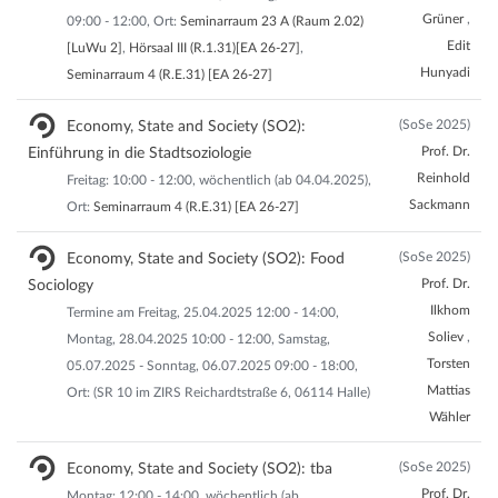
Grüner
,
09:00 - 12:00, Ort:
Seminarraum 23 A (Raum 2.02)
Edit
[LuWu 2]
,
Hörsaal III (R.1.31)[EA 26-27]
,
Hunyadi
Seminarraum 4 (R.E.31) [EA 26-27]
(SoSe 2025)
Economy, State and Society (SO2):
Prof. Dr.
Einführung in die Stadtsoziologie
Reinhold
Freitag: 10:00 - 12:00, wöchentlich (ab 04.04.2025),
Sackmann
Ort:
Seminarraum 4 (R.E.31) [EA 26-27]
(SoSe 2025)
Economy, State and Society (SO2): Food
Prof. Dr.
Sociology
Ilkhom
Termine am Freitag, 25.04.2025 12:00 - 14:00,
Soliev
,
Montag, 28.04.2025 10:00 - 12:00, Samstag,
Torsten
05.07.2025 - Sonntag, 06.07.2025 09:00 - 18:00,
Mattias
Ort: (SR 10 im ZIRS Reichardtstraße 6, 06114 Halle)
Wähler
(SoSe 2025)
Economy, State and Society (SO2): tba
Prof. Dr.
Montag: 12:00 - 14:00, wöchentlich (ab