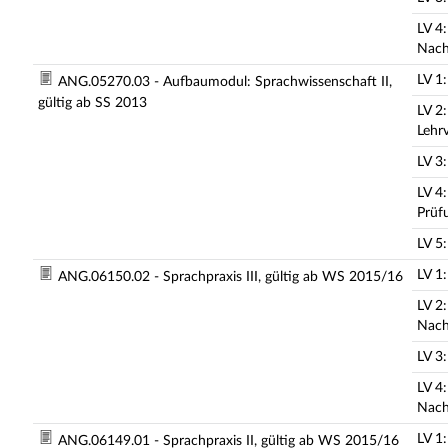
LV 4
Nach
LV 1
ANG.05270.03 - Aufbaumodul: Sprachwissenschaft II,
gültig ab SS 2013
LV 2
Lehr
LV 3
LV 4
Prüf
LV 5:
LV 1
ANG.06150.02 - Sprachpraxis III, gültig ab WS 2015/16
LV 2
Nach
LV 3
LV 4
Nach
LV 1
ANG.06149.01 - Sprachpraxis II, gültig ab WS 2015/16