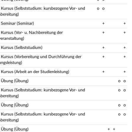
: Kursus (Selbststudium: kursbezogene Vor- und
o
o
bereitung)
: Seminar (Seminar)
+
+
: Kursus (Vor- u. Nachbereitung der
+
+
veranstaltung)
: Kursus (Selbststudium)
+
+
: Kursus (Vorbereitung und Durchführung der
+
+
ungsleistung)
 Kursus (Arbeit an der Studienleistung)
+
+
: Übung (Übung)
o
o
: Kursus (Selbststudium: kursbezogene Vor- und
o
o
bereitung)
: Übung (Übung)
o
o
: Kursus (Selbststudium: kursbezogene Vor- und
o
o
bereitung)
: Übung (Übung)
+
+