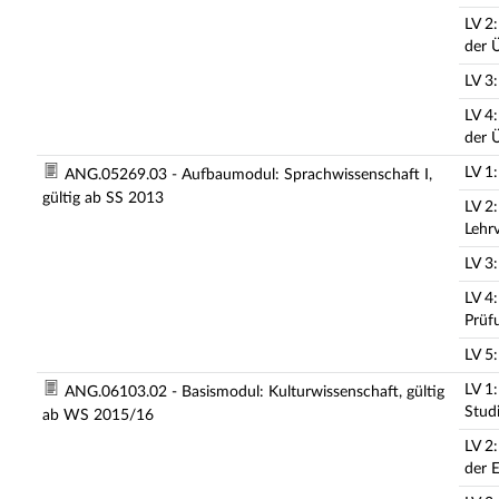
LV 2
der 
LV 3
LV 4
der 
LV 1
ANG.05269.03 - Aufbaumodul: Sprachwissenschaft I,
gültig ab SS 2013
LV 2
Lehr
LV 3
LV 4
Prüf
LV 5:
LV 1
ANG.06103.02 - Basismodul: Kulturwissenschaft, gültig
Stud
ab WS 2015/16
LV 2
der 