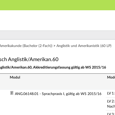
Hauptnavigation
Zweite Navigationsebene
Dritte Navigationsebene
Aktionen
Hauptinhalt
Fußzeile
- Studienangebot von A bis Z
Amerikakunde (Bachelor (2-Fach))
>
Anglistik und Amerikanistik (60 LP)
isch Anglistik/Amerikan.60
nglistik/Amerikan.60, Akkreditierungsfassung gültig ab WS 2015/16
Modul
Modu
LV 1
ANG.06148.01 - Sprachpraxis I, gültig ab WS 2015/16
LV 2
Nach
LV 3