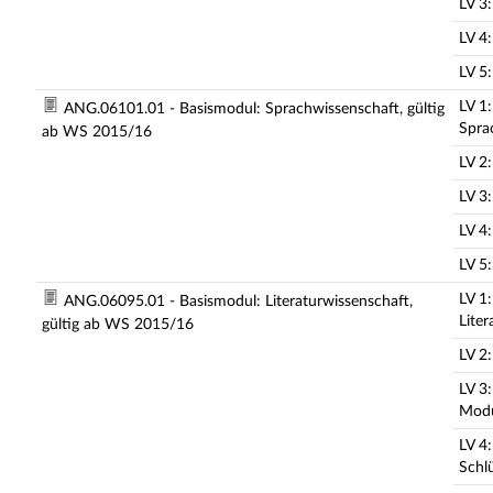
LV 3
LV 4
LV 5:
LV 1:
ANG.06101.01 - Basismodul: Sprachwissenschaft, gültig
Spra
ab WS 2015/16
LV 2
LV 3
LV 4
LV 5:
LV 1:
ANG.06095.01 - Basismodul: Literaturwissenschaft,
Liter
gültig ab WS 2015/16
LV 2
LV 3:
Modu
LV 4
Schlü