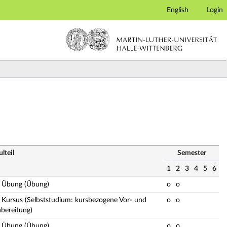
English
Login
lteil
Semester
1
2
3
4
5
6
: Übung (Übung)
o
o
: Kursus (Selbststudium: kursbezogene Vor- und
o
o
bereitung)
: Übung (Übung)
o
o