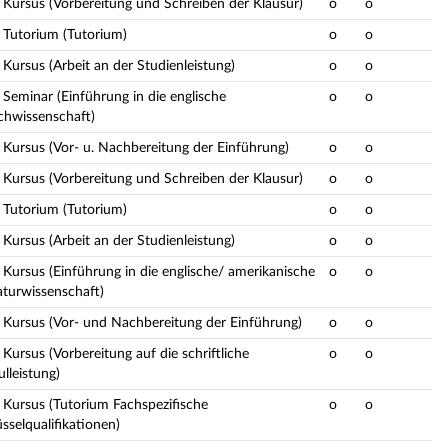
: Kursus (Vorbereitung und Schreiben der Klausur)
o
o
: Tutorium (Tutorium)
o
o
 Kursus (Arbeit an der Studienleistung)
o
o
 Seminar (Einführung in die englische
o
o
chwissenschaft)
: Kursus (Vor- u. Nachbereitung der Einführung)
o
o
: Kursus (Vorbereitung und Schreiben der Klausur)
o
o
: Tutorium (Tutorium)
o
o
 Kursus (Arbeit an der Studienleistung)
o
o
 Kursus (Einführung in die englische/ amerikanische
o
o
aturwissenschaft)
: Kursus (Vor- und Nachbereitung der Einführung)
o
o
 Kursus (Vorbereitung auf die schriftliche
o
o
lleistung)
: Kursus (Tutorium Fachspezifische
o
o
sselqualifikationen)