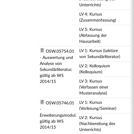
Unterrichts)
LV 4: Kursus
(Zusammenfassung)
LV 5: Kursus
(Abfassung der
Hausarbeit)
LV 1: Kursus (Lektüre
OSW.05754.01
von Sekundärliteratur)
- Auswertung und
Analyse von
LV 2: Kolloquium
Sekundärliteratur,
(Kolloquium)
gültig ab WS
LV 3: Kursus
2014/15
(Verfassen einer
Musteranalyse)
LV 1: Kursus
OSW.05746.01
(Vorlesung/Seminar)
-
Erweiterungsmodul,
LV 2: Kursus
gültig ab WS
(Nachbereitung des
2014/15
Unterrichts)