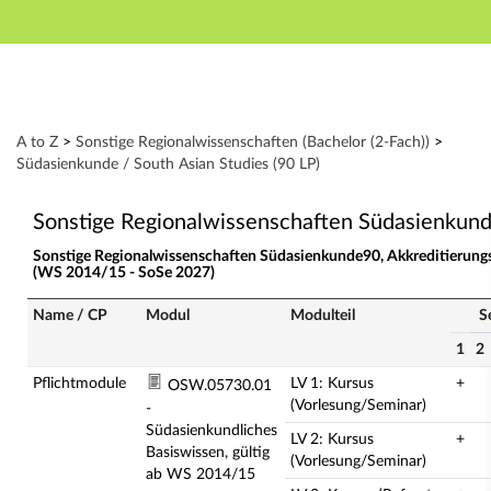
Hauptnavigation
Zweite Navigationsebene
Dritte Navigationsebene
Aktionen
Hauptinhalt
Modulverzeichnis - Studienangebot von A bis Z
A to Z
>
Sonstige Regionalwissenschaften (Bachelor (2-Fach))
>
Fußzeile
Südasienkunde / South Asian Studies (90 LP)
Sonstige Regionalwissenschaften Südasienkun
Sonstige Regionalwissenschaften Südasienkunde90, Akkreditierung
(WS 2014/15 - SoSe 2027)
Name / CP
Modul
Modulteil
S
1
2
Pflichtmodule
LV 1: Kursus
+
OSW.05730.01
(Vorlesung/Seminar)
-
Südasienkundliches
LV 2: Kursus
+
Basiswissen, gültig
(Vorlesung/Seminar)
ab WS 2014/15