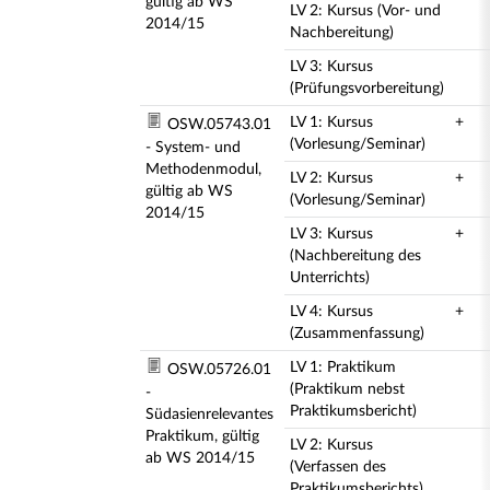
gültig ab WS
LV 2: Kursus (Vor- und
2014/15
Nachbereitung)
LV 3: Kursus
(Prüfungsvorbereitung)
LV 1: Kursus
+
OSW.05743.01
(Vorlesung/Seminar)
- System- und
Methodenmodul,
LV 2: Kursus
+
gültig ab WS
(Vorlesung/Seminar)
2014/15
LV 3: Kursus
+
(Nachbereitung des
Unterrichts)
LV 4: Kursus
+
(Zusammenfassung)
LV 1: Praktikum
OSW.05726.01
(Praktikum nebst
-
Praktikumsbericht)
Südasienrelevantes
Praktikum, gültig
LV 2: Kursus
ab WS 2014/15
(Verfassen des
Praktikumsberichts)