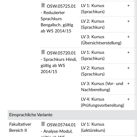
LV 1: Kursus
+
OSW.05725.01
(Sprachkurs)
- Reduzierter
Sprachkurs
LV 2: Kursus
+
Bengalisch, gültig
(Sprachkurs)
ab WS 2014/15
LV 3: Kursus
+
(Übersichtserstellung)
LV 1: Kursus
+
OSW.05720.01
(Sprachkurs)
- Sprachkurs Hindi,
gültig ab WS
LV 2: Kursus
+
2014/15
(Sprachkurs)
LV 3: Kursus (Vor- und
+
Nachbereitung)
LV 4: Kursus
+
(Prüfungsvorbereitung)
Einsprachliche Variante
Fakultativer
LV 1: Kursus
OSW.05744.01
Bereich II
(Lektürekurs)
- Analyse-Modul,