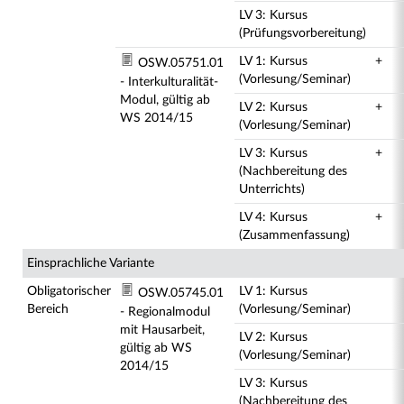
LV 3: Kursus
(Prüfungsvorbereitung)
LV 1: Kursus
+
OSW.05751.01
(Vorlesung/Seminar)
- Interkulturalität-
Modul, gültig ab
LV 2: Kursus
+
WS 2014/15
(Vorlesung/Seminar)
LV 3: Kursus
+
(Nachbereitung des
Unterrichts)
LV 4: Kursus
+
(Zusammenfassung)
Einsprachliche Variante
Obligatorischer
LV 1: Kursus
OSW.05745.01
Bereich
(Vorlesung/Seminar)
- Regionalmodul
mit Hausarbeit,
LV 2: Kursus
gültig ab WS
(Vorlesung/Seminar)
2014/15
LV 3: Kursus
(Nachbereitung des