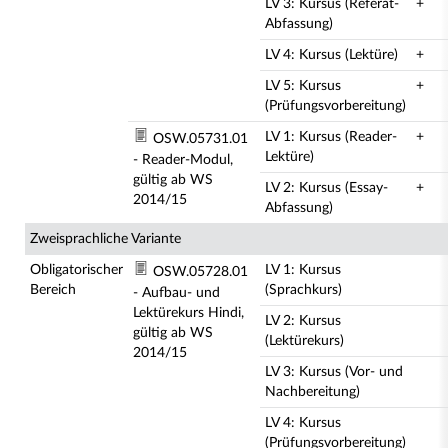
LV 3: Kursus (Referat-
+
Abfassung)
LV 4: Kursus (Lektüre)
+
LV 5: Kursus
+
(Prüfungsvorbereitung)
LV 1: Kursus (Reader-
+
OSW.05731.01
Lektüre)
- Reader-Modul,
gültig ab WS
LV 2: Kursus (Essay-
+
2014/15
Abfassung)
Zweisprachliche Variante
Obligatorischer
LV 1: Kursus
OSW.05728.01
Bereich
(Sprachkurs)
- Aufbau- und
Lektürekurs Hindi,
LV 2: Kursus
gültig ab WS
(Lektürekurs)
2014/15
LV 3: Kursus (Vor- und
Nachbereitung)
LV 4: Kursus
(Prüfungsvorbereitung)