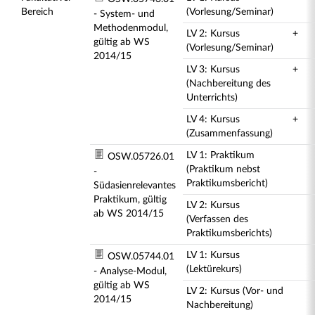
Bereich
(Vorlesung/Seminar)
- System- und
Methodenmodul,
LV 2: Kursus
+
gültig ab WS
(Vorlesung/Seminar)
2014/15
LV 3: Kursus
+
(Nachbereitung des
Unterrichts)
LV 4: Kursus
+
(Zusammenfassung)
LV 1: Praktikum
OSW.05726.01
(Praktikum nebst
-
Praktikumsbericht)
Südasienrelevantes
Praktikum, gültig
LV 2: Kursus
ab WS 2014/15
(Verfassen des
Praktikumsberichts)
LV 1: Kursus
OSW.05744.01
(Lektürekurs)
- Analyse-Modul,
gültig ab WS
LV 2: Kursus (Vor- und
2014/15
Nachbereitung)