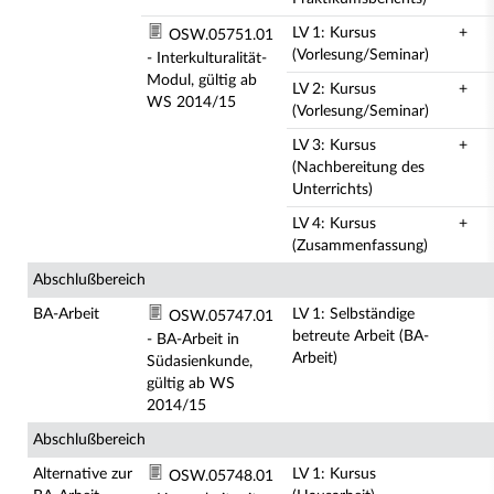
LV 1: Kursus
+
OSW.05751.01
(Vorlesung/Seminar)
- Interkulturalität-
Modul, gültig ab
LV 2: Kursus
+
WS 2014/15
(Vorlesung/Seminar)
LV 3: Kursus
+
(Nachbereitung des
Unterrichts)
LV 4: Kursus
+
(Zusammenfassung)
Abschlußbereich
BA-Arbeit
LV 1: Selbständige
OSW.05747.01
betreute Arbeit (BA-
- BA-Arbeit in
Arbeit)
Südasienkunde,
gültig ab WS
2014/15
Abschlußbereich
Alternative zur
LV 1: Kursus
OSW.05748.01