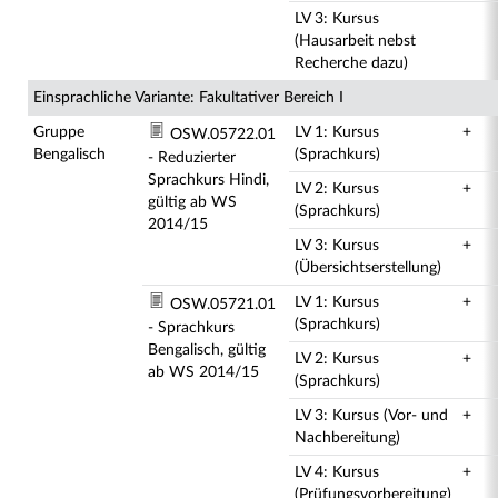
LV 3: Kursus
(Hausarbeit nebst
Recherche dazu)
Einsprachliche Variante: Fakultativer Bereich I
Gruppe
LV 1: Kursus
+
OSW.05722.01
Bengalisch
(Sprachkurs)
- Reduzierter
Sprachkurs Hindi,
LV 2: Kursus
+
gültig ab WS
(Sprachkurs)
2014/15
LV 3: Kursus
+
(Übersichtserstellung)
LV 1: Kursus
+
OSW.05721.01
(Sprachkurs)
- Sprachkurs
Bengalisch, gültig
LV 2: Kursus
+
ab WS 2014/15
(Sprachkurs)
LV 3: Kursus (Vor- und
+
Nachbereitung)
LV 4: Kursus
+
(Prüfungsvorbereitung)