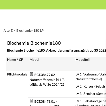
Hauptnavigation
Zweite Navigationsebene
Dritte Navigationsebene
Aktionen
Hauptinhalt
Modulverzeichnis - Studienangebot von A bis Z
A to Z
>
Biochemie (180 LP)
Fußzeile
Biochemie Biochemie180
Biochemie Biochemie180, Akkreditierungsfassung gültig ab SS 202
Name / CP
Modul
Modulteil
Pflichtmodule
LV 1: Vorlesung (Vor
BCT.08479.02 -
Naturstoffchemie)
Naturstoffchemie [4 LP],
gültig ab WiSe 2024/25
LV 2: Kursus (Selbst
LV 3: Seminar (Semin
LV 1: Selbständige be
BCT.08478.01 -