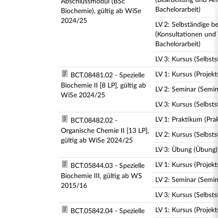
(Bearbeitung und An
Abschlussmodul (BSc
Bachelorarbeit)
Biochemie), gültig ab WiSe
2024/25
LV 2: Selbständige be
(Konsultationen und 
Bachelorarbeit)
LV 3: Kursus (Selbst
LV 1: Kursus (Projek
BCT.08481.02 - Spezielle
Biochemie II [8 LP], gültig ab
LV 2: Seminar (Semi
WiSe 2024/25
LV 3: Kursus (Selbst
LV 1: Praktikum (Pra
BCT.08482.02 -
Organische Chemie II [13 LP],
LV 2: Kursus (Selbst
gültig ab WiSe 2024/25
LV 3: Übung (Übung)
LV 1: Kursus (Projek
BCT.05844.03 - Spezielle
Biochemie III, gültig ab WS
LV 2: Seminar (Semi
2015/16
LV 3: Kursus (Selbst
LV 1: Kursus (Projek
BCT.05842.04 - Spezielle