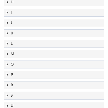
H
I
J
K
L
M
O
P
R
S
U