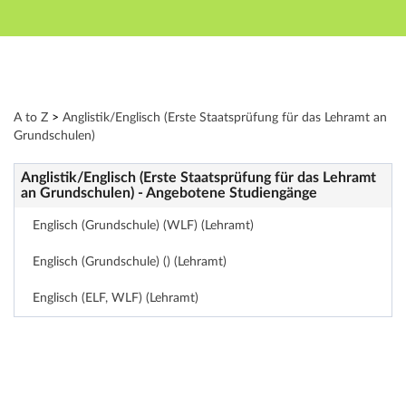
Hauptnavigation
Zweite Navigationsebene
Dritte Navigationsebene
Hauptinhalt
Fußzeile
Modulverzeichnis - Studienangebot von A bis Z
A to Z
>
Anglistik/Englisch (Erste Staatsprüfung für das Lehramt an
Grundschulen)
Anglistik/Englisch (Erste Staatsprüfung für das Lehramt
an Grundschulen) - Angebotene Studiengänge
Englisch (Grundschule) (WLF) (Lehramt)
Englisch (Grundschule) () (Lehramt)
Englisch (ELF, WLF) (Lehramt)