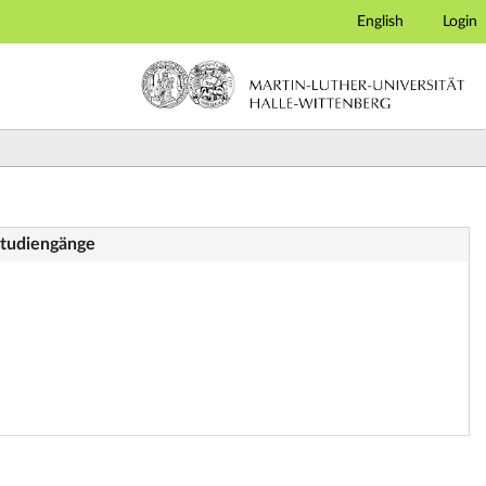
English
Login
Studiengänge