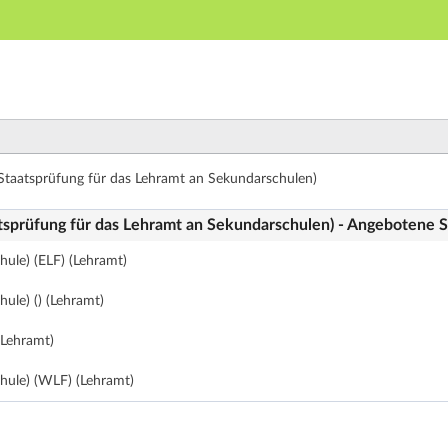
Hauptnavigation
Zweite Navigationsebene
Dritte Navigationsebene
Hauptinhalt
Fußzeile
- Studienangebot von A bis Z
Staatsprüfung für das Lehramt an Sekundarschulen)
tsprüfung für das Lehramt an Sekundarschulen) - Angebotene 
ule) (ELF) (Lehramt)
ule) () (Lehramt)
(Lehramt)
hule) (WLF) (Lehramt)