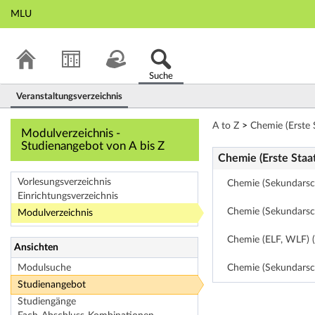
MLU
Suche
Veranstaltungsverzeichnis
Modulverzeichnis 
A to Z
>
Chemie (Erste 
Modulverzeichnis -
Studienangebot von A bis Z
Chemie (Erste Staa
Vorlesungsverzeichnis
Chemie (Sekundarsch
Einrichtungsverzeichnis
Chemie (Sekundarsch
Modulverzeichnis
Chemie (ELF, WLF) 
Ansichten
Modulsuche
Chemie (Sekundarsc
Studienangebot
Studiengänge