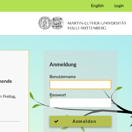
English
Login
Anmeldung
Benutzername
ehende
Passwort
 Freitag,
Anmelden