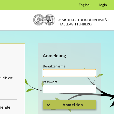
English
Login
Anmeldung
Benutzername
alisiert.
Passwort
Anmelden
ehende