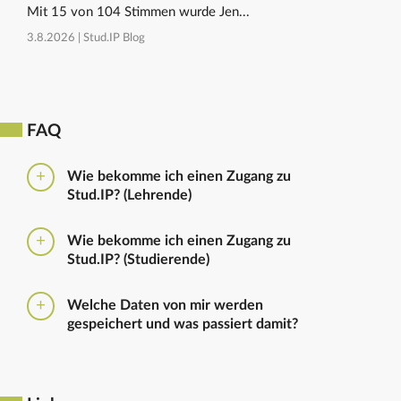
Mit 15 von 104 Stimmen wurde Jen...
3.8.2026 |
Stud.IP Blog
FAQ
Wie bekomme ich einen Zugang zu
Stud.IP? (Lehrende)
Bitte beantragen Sie den Zugang zu Stud.IP mit dem
Wie bekomme ich einen Zugang zu
folgenden
Formular
Haben Sie bereits eine
Stud.IP? (Studierende)
universitäre E-Mail-Adresse, reicht ein formloser
Antrag an
die Administratoren
. Bitte vergessen Sie
Die Anmeldung zum Stud.IP erfolgt mit dem
nicht die Einrichtung zu nennen in die Sie
Welche Daten von mir werden
Nutzerkennzeichen und dem Passwort, das ihr mit
eingetragen werden sollen.
gespeichert und was passiert damit?
euren Immatrikulationsunterlagen erhalten habt. Das
Passwort könnt ihr im
Serviceportal
für Stud.IP und
Ausführliche Informationen zu gespeicherten Daten
für andere IT-Dienste neu setzen.
sowie zur Löschung von Daten finden sich unter
dem Punkt „Datenschutzbestimmung" im Footer.