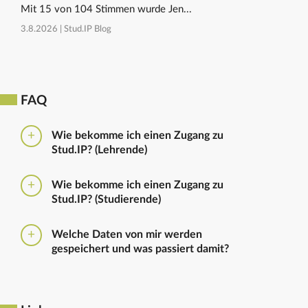
Mit 15 von 104 Stimmen wurde Jen...
3.8.2026 |
Stud.IP Blog
FAQ
Wie bekomme ich einen Zugang zu
Stud.IP? (Lehrende)
Bitte beantragen Sie den Zugang zu Stud.IP mit dem
Wie bekomme ich einen Zugang zu
folgenden
Formular
Haben Sie bereits eine
Stud.IP? (Studierende)
universitäre E-Mail-Adresse, reicht ein formloser
Antrag an
die Administratoren
. Bitte vergessen Sie
Die Anmeldung zum Stud.IP erfolgt mit dem
nicht die Einrichtung zu nennen in die Sie
Welche Daten von mir werden
Nutzerkennzeichen und dem Passwort, das ihr mit
eingetragen werden sollen.
gespeichert und was passiert damit?
euren Immatrikulationsunterlagen erhalten habt. Das
Passwort könnt ihr im
Serviceportal
für Stud.IP und
Ausführliche Informationen zu gespeicherten Daten
für andere IT-Dienste neu setzen.
sowie zur Löschung von Daten finden sich unter
dem Punkt „Datenschutzbestimmung" im Footer.