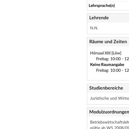
Lehrsprache(n)
Lehrende
N.N.
Räume und Zeiten
Hörsaal XIII [Löw]
Freitag: 10:00 - 1
Keine Raumangabe
Freitag: 10:00 - 1
Studienbereiche
Juristische und Wirts
Modulzuordnunge
Betriebswirtschaftsle
gültig ab WS 2008/09