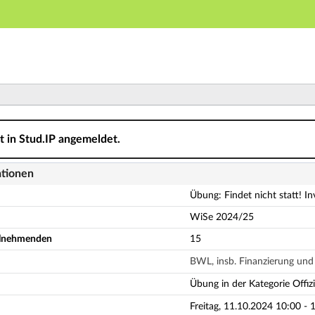
Hauptnavigation
Aktionen
Hauptinhalt
Fußzeile
t statt! Investition und Finanzierung - Tutorium IV - Deta
ht in Stud.IP angemeldet.
ationen
Übung: Findet nicht statt! I
WiSe 2024/25
eilnehmenden
15
BWL, insb. Finanzierung un
Übung in der Kategorie Offiz
Freitag, 11.10.2024 10:00 - 