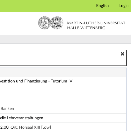
English
Login
ils
nvestition und Finanzierung - Tutorium IV
d Banken
ielle Lehrveranstaltungen
12:00, Ort:
Hörsaal XIII [Löw]