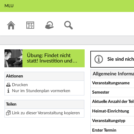
MLU
Übung: Findet nich
Übung: Findet nicht
Sie sind nic
statt! Investition und
Finanzierung - Tutorium
IV - Details
Allgemeine Inform
Aktionen
Veranstaltungsname
Drucken
Nur im Stundenplan vormerken
Semester
Aktuelle Anzahl der T
Teilen
Heimat-Einrichtung
Link zu dieser Veranstaltung kopieren
Veranstaltungstyp
Erster Termin