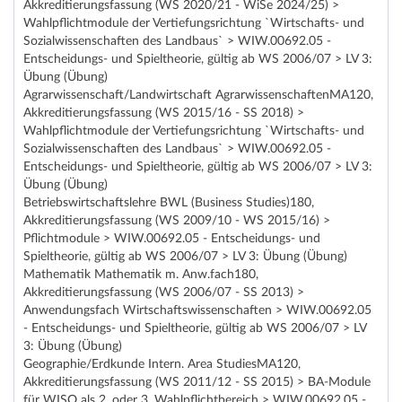
Akkreditierungsfassung (WS 2020/21 - WiSe 2024/25) >
Wahlpflichtmodule der Vertiefungsrichtung `Wirtschafts- und
Sozialwissenschaften des Landbaus` > WIW.00692.05 -
Entscheidungs- und Spieltheorie, gültig ab WS 2006/07 > LV 3:
Übung (Übung)
Agrarwissenschaft/Landwirtschaft AgrarwissenschaftenMA120,
Akkreditierungsfassung (WS 2015/16 - SS 2018) >
Wahlpflichtmodule der Vertiefungsrichtung `Wirtschafts- und
Sozialwissenschaften des Landbaus` > WIW.00692.05 -
Entscheidungs- und Spieltheorie, gültig ab WS 2006/07 > LV 3:
Übung (Übung)
Betriebswirtschaftslehre BWL (Business Studies)180,
Akkreditierungsfassung (WS 2009/10 - WS 2015/16) >
Pflichtmodule > WIW.00692.05 - Entscheidungs- und
Spieltheorie, gültig ab WS 2006/07 > LV 3: Übung (Übung)
Mathematik Mathematik m. Anw.fach180,
Akkreditierungsfassung (WS 2006/07 - SS 2013) >
Anwendungsfach Wirtschaftswissenschaften > WIW.00692.05
- Entscheidungs- und Spieltheorie, gültig ab WS 2006/07 > LV
3: Übung (Übung)
Geographie/Erdkunde Intern. Area StudiesMA120,
Akkreditierungsfassung (WS 2011/12 - SS 2015) > BA-Module
für WISO als 2. oder 3. Wahlpflichtbereich > WIW.00692.05 -