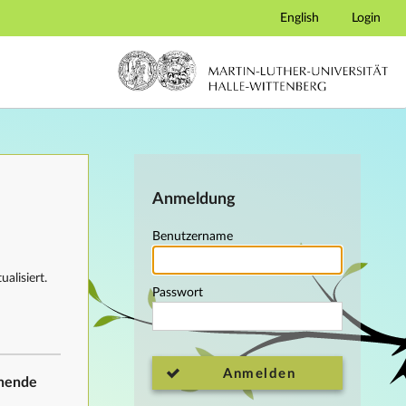
English
Login
Anmeldung
Benutzername
alisiert.
Passwort
Anmelden
ehende