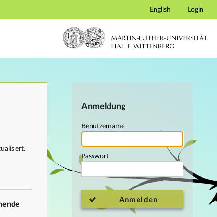
English
Login
Anmeldung
Benutzername
alisiert.
Passwort
Anmelden
ehende